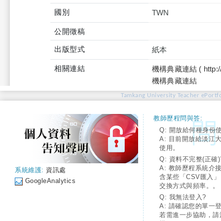
國別
TWN
公開徵稿
出版型式
紙本
相關連結
機構典藏連結 ( http://tku
機構典藏連結
Tamkang University Teacher ePortfo
教師歷程問與答:
Q: 開放給何種身份
A: 目前開放給淡江
使用。
Q: 資料不完整(正確)
A: 教師歷程系統介
系統維護:
資訊處
含某些「CSV匯入
GoogleAnalytics
交換方式與頻率。。
Q: 我無法登入?
A: 請確認您的單一
若需進一步協助，請