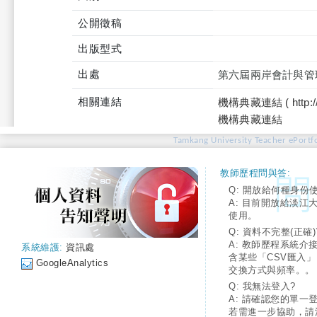
公開徵稿
出版型式
出處
第六屆兩岸會計與管理
相關連結
機構典藏連結 ( http://tku
機構典藏連結
Tamkang University Teacher ePortfo
教師歷程問與答:
Q: 開放給何種身份
A: 目前開放給淡江
使用。
Q: 資料不完整(正確)
A: 教師歷程系統介
系統維護:
資訊處
含某些「CSV匯入
GoogleAnalytics
交換方式與頻率。。
Q: 我無法登入?
A: 請確認您的單一
若需進一步協助，請