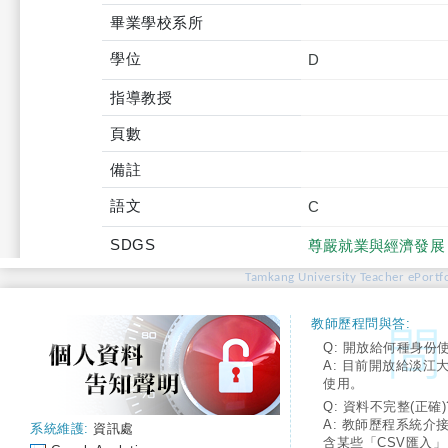
畢業學校系所
學位
D
指導教授
頁數
備註
語文
C
SDGS
尊嚴就業與經濟發展
Tamkang University Teacher ePortfo
教師歷程問與答:
Q: 開放給何種身份
A: 目前開放給淡江
使用。
Q: 資料不完整(正確)
A: 教師歷程系統介
系統維護:
資訊處
含某些「CSV匯入