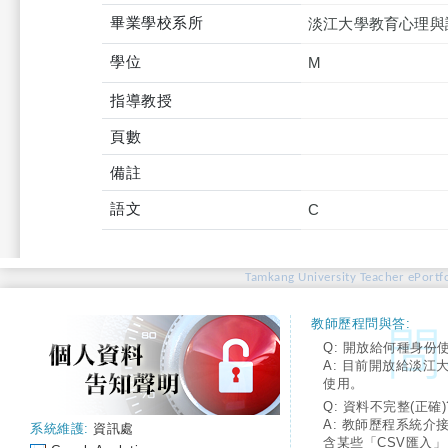
畢業學校系所
淡江大學教育心理與
學位
M
指導教授
頁數
備註
語文
C
Tamkang University Teacher ePortfo
教師歷程問與答:
Q: 開放給何種身份
A: 目前開放給淡江
使用。
Q: 資料不完整(正確)
A: 教師歷程系統介
系統維護:
資訊處
含某些「CSV匯入