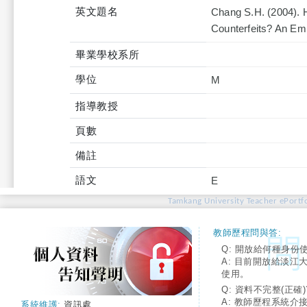
英文題名
Chang S.H. (2004). 
Counterfeits? An Emp
畢業學校系所
學位
M
指導教授
頁數
備註
語文
E
Tamkang University Teacher ePortfo
教師歷程問與答:
Q: 開放給何種身份
A: 目前開放給淡江
使用。
Q: 資料不完整(正確)
A: 教師歷程系統介
系統維護:
資訊處