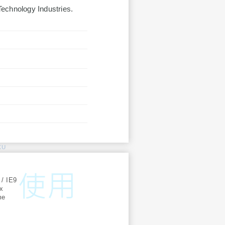
echnology Industries.
KU
:
 / IE9
ox
me