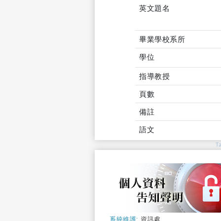
英文題名
畢業學校系所
學位
指導教授
頁數
備註
語文
T
系統維護:
資訊處