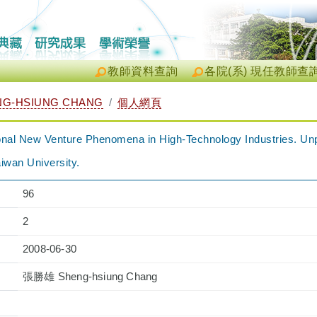
教師資料查詢
各院(系) 現任教師查
G-HSIUNG CHANG
個人網頁
tional New Venture Phenomena in High-Technology Industries. Un
aiwan University.
96
2
2008-06-30
張勝雄 Sheng-hsiung Chang