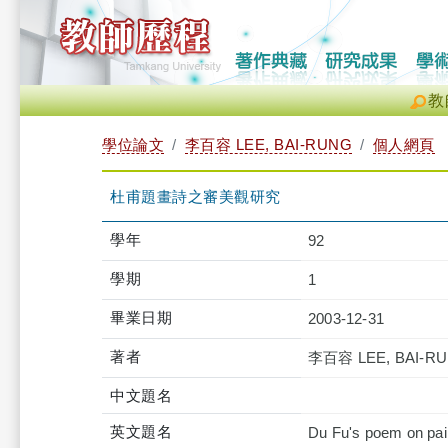
教
學位論文
李百容 LEE, BAI-RUNG
個人網頁
杜甫題畫詩之審美觀研究
學年
92
學期
1
畢業日期
2003-12-31
著者
李百容 LEE, BAI-R
中文題名
英文題名
Du Fu's poem on pain