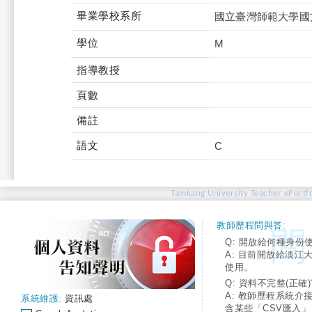
畢業學校系所
國立臺灣師範大學國
學位
M
指導教授
頁數
備註
語文
C
Tamkang University Teacher ePortfo
教師歷程問與答:
Q: 開放給何種身份
A: 目前開放給淡江
使用。
Q: 資料不完整(正確)
A: 教師歷程系統介
系統維護:
資訊處
含某些「CSV匯入