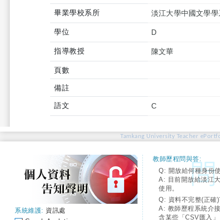
畢業學校系所
淡江大學中國文學學
學位
D
指導教授
陳文華
頁數
備註
語文
C
Tamkang University Teacher ePortfo
教師歷程問與答:
Q: 開放給何種身份
A: 目前開放給淡江
使用。
Q: 資料不完整(正確)
A: 教師歷程系統介
系統維護:
資訊處
含某些「CSV匯入