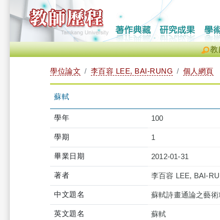
教
學位論文
李百容 LEE, BAI-RUNG
個人網頁
蘇軾
學年
100
學期
1
畢業日期
2012-01-31
著者
李百容 LEE, BAI-R
中文題名
蘇軾詩畫通論之藝術
英文題名
蘇軾