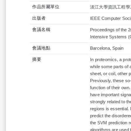
作品所屬單位
淡江大學資訊工程學
出版者
IEEE Computer Soci
會議名稱
Proceedings of the 2
Intensive Systems (
會議地點
Barcelona, Spain
摘要
In proteomics, a prote
while some parts of a
sheet, or coil, other
Previously, these so-
function of their ow
have important signal
strongly related to t
regions is essential.
predict the disorder
the SVM prediction r
algorithms are used 