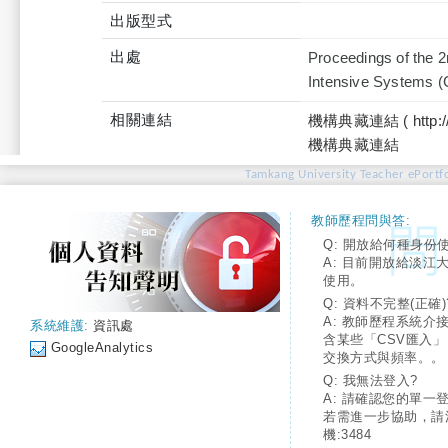
出版型式
出處
Proceedings of the 2
Intensive Systems (
相關連結
機構典藏連結 ( http://tku
機構典藏連結
Tamkang University Teacher ePortfo
教師歷程問與答:
Q: 開放給何種身份
A: 目前開放給淡江
使用。
Q: 資料不完整(正確)
A: 教師歷程系統介
系統維護:
資訊處
含某些「CSV匯入
GoogleAnalytics
交換方式與頻率。。
Q: 我無法登入?
A: 請確認您的單一
若需進一步協助，請
機:3484