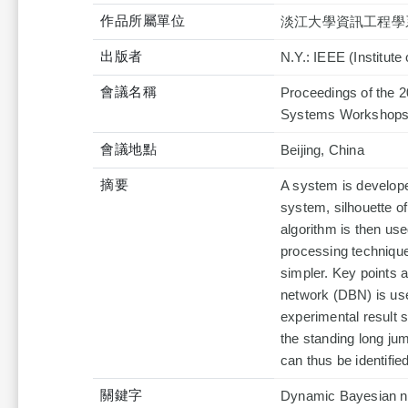
作品所屬單位
淡江大學資訊工程學
出版者
N.Y.: IEEE (Institute
會議名稱
Proceedings of the 2
Systems Workshops
會議地點
Beijing, China
摘要
A system is develope
system, silhouette o
algorithm is then us
processing technique
simpler. Key points 
network (DBN) is use
experimental result 
the standing long ju
can thus be identified
關鍵字
Dynamic Bayesian ne