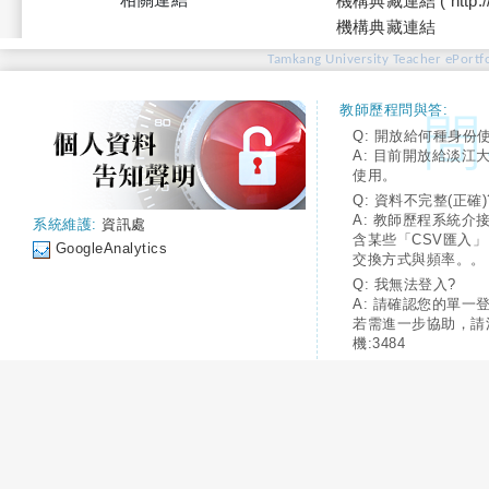
機構典藏連結 ( http://tku
機構典藏連結
Tamkang University Teacher ePortfo
教師歷程問與答:
Q: 開放給何種身份
A: 目前開放給淡江
使用。
Q: 資料不完整(正確)
A: 教師歷程系統介
系統維護:
資訊處
含某些「CSV匯入
GoogleAnalytics
交換方式與頻率。。
Q: 我無法登入?
A: 請確認您的單一
若需進一步協助，請
機:3484