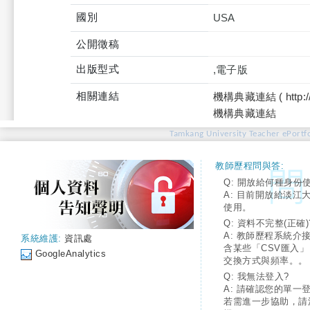
國別
USA
公開徵稿
出版型式
,電子版
相關連結
機構典藏連結 ( http://tku
機構典藏連結
Tamkang University Teacher ePortfo
教師歷程問與答:
Q: 開放給何種身份
A: 目前開放給淡江
使用。
Q: 資料不完整(正確)
A: 教師歷程系統介
系統維護:
資訊處
含某些「CSV匯入
GoogleAnalytics
交換方式與頻率。。
Q: 我無法登入?
A: 請確認您的單一
若需進一步協助，請