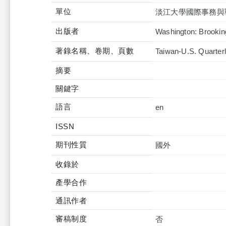
單位
淡江大學國際事務與
出版者
Washington: Brooking
著錄名稱、卷期、頁數
Taiwan-U.S. Quarterl
摘要
關鍵字
語言
en
ISSN
期刊性質
國外
收錄於
產學合作
通訊作者
審稿制度
否