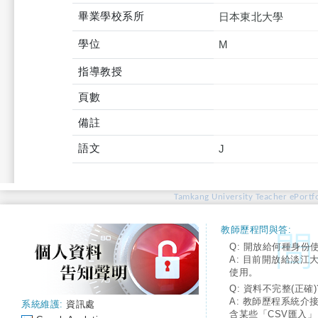
畢業學校系所
日本東北大學
學位
M
指導教授
頁數
備註
語文
J
Tamkang University Teacher ePortfo
教師歷程問與答:
Q: 開放給何種身份
A: 目前開放給淡江
使用。
Q: 資料不完整(正確)
A: 教師歷程系統介
系統維護:
資訊處
含某些「CSV匯入