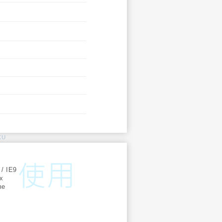
KU
:
 / IE9
ox
me