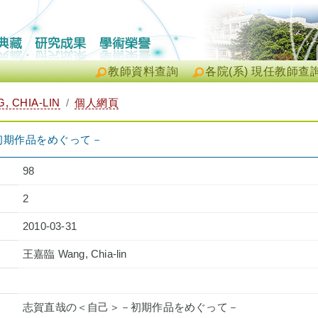
教師資料查詢
各院(系) 現任教師查
 CHIA-LIN
個人網頁
初期作品をめぐって－
98
2
2010-03-31
王嘉臨 Wang, Chia-lin
志賀直哉の＜自己＞－初期作品をめぐって－