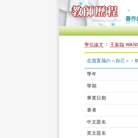
學位論文
王嘉臨 WANG,
志賀直哉の＜自己＞－
學年
學期
畢業日期
著者
中文題名
英文題名