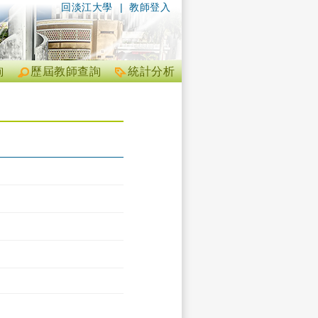
回淡江大學
|
教師登入
詢
歷屆教師查詢
統計分析