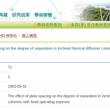
教師資料查詢
各院(系) 現任教師查
HO-MING
個人網頁
ing on the degree of separation in inclined thermal diffusion colu
71
2
1983-05-01
The effect of plate spacing on the degree of separation in incli
columns with fixed operating expense