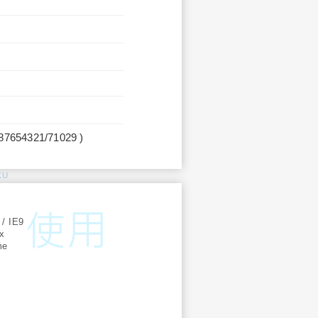
987654321/71029 )
KU
:
 / IE9
ox
me