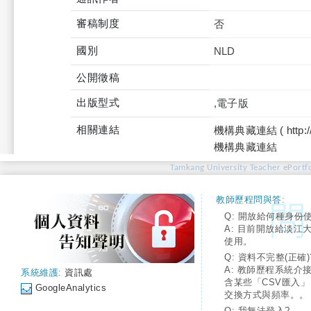
審稿制度
否
國別
NLD
公開徵稿
出版型式
,電子版
相關連結
機構典藏連結 ( http://tku
機構典藏連結
Tamkang University Teacher ePortfo
教師歷程問與答:
Q: 開放給何種身份
A: 目前開放給淡江
使用。
Q: 資料不完整(正確)
A: 教師歷程系統介
系統維護:
資訊處
含某些「CSV匯入
GoogleAnalytics
交換方式與頻率。。
Q: 我無法登入?