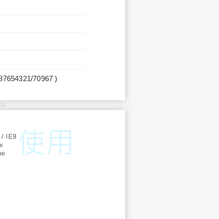
987654321/70967 )
KU
:
 / IE9
ox
me