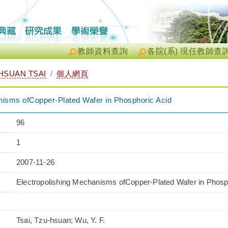
教師資料查詢
各院(系) 現任教師查
SUAN TSAI
個人網頁
nisms ofCopper-Plated Wafer in Phosphoric Acid
96
1
2007-11-26
Electropolishing Mechanisms ofCopper-Plated Wafer in Phosp
Tsai, Tzu-hsuan; Wu, Y. F.