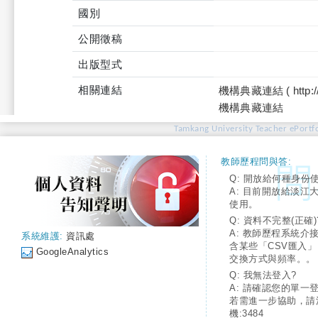
國別
公開徵稿
出版型式
相關連結
機構典藏連結 ( http://tku
機構典藏連結
Tamkang University Teacher ePortfo
教師歷程問與答:
Q: 開放給何種身份
A: 目前開放給淡江
使用。
Q: 資料不完整(正確)
A: 教師歷程系統介
系統維護:
資訊處
含某些「CSV匯入
GoogleAnalytics
交換方式與頻率。。
Q: 我無法登入?
A: 請確認您的單一
若需進一步協助，請
機:3484