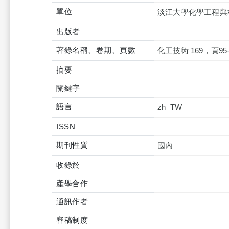
單位
淡江大學化學工程與
出版者
著錄名稱、卷期、頁數
化工技術 169，頁95-
摘要
關鍵字
語言
zh_TW
ISSN
期刊性質
國內
收錄於
產學合作
通訊作者
審稿制度