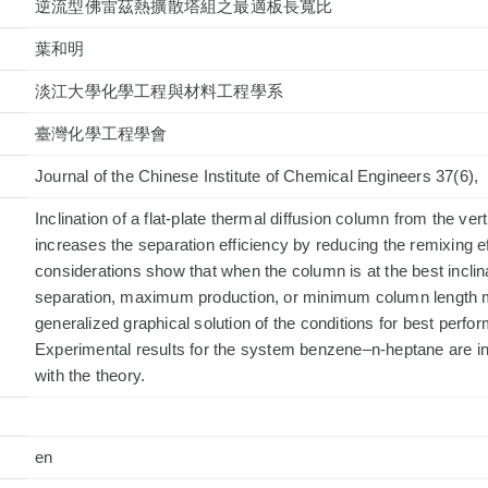
逆流型佛雷茲熱擴散塔組之最適板長寬比
葉和明
淡江大學化學工程與材料工程學系
臺灣化學工程學會
Journal of the Chinese Institute of Chemical Engineers 37(6)
Inclination of a flat-plate thermal diffusion column from the vert
increases the separation efficiency by reducing the remixing ef
considerations show that when the column is at the best incl
separation, maximum production, or minimum column length 
generalized graphical solution of the conditions for best perfo
Experimental results for the system benzene–n-heptane are i
with the theory.
en