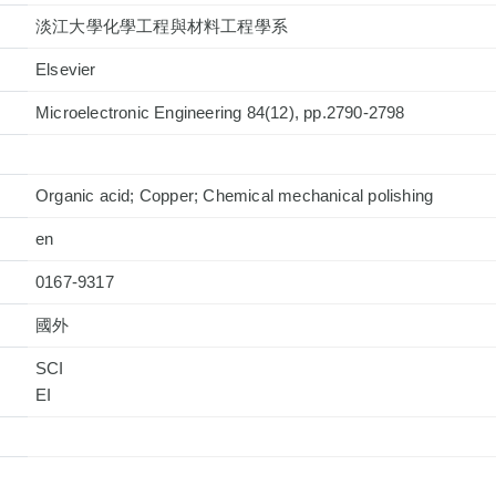
淡江大學化學工程與材料工程學系
Elsevier
Microelectronic Engineering 84(12), pp.2790-2798
Organic acid; Copper; Chemical mechanical polishing
en
0167-9317
國外
SCI
EI