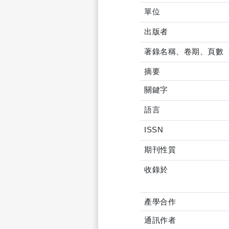
單位
出版者
著錄名稱、卷期、頁數
摘要
關鍵字
語言
ISSN
期刊性質
收錄於
產學合作
通訊作者