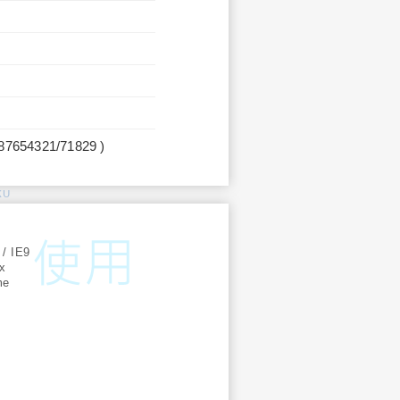
987654321/71829 )
KU
:
 / IE9
ox
me