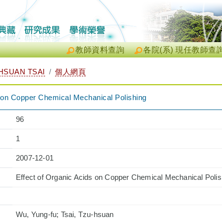
教師資料查詢
各院(系) 現任教師查
SUAN TSAI
個人網頁
s on Copper Chemical Mechanical Polishing
96
1
2007-12-01
Effect of Organic Acids on Copper Chemical Mechanical Polis
Wu, Yung-fu; Tsai, Tzu-hsuan