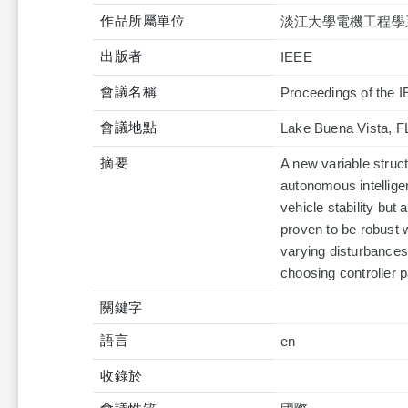
作品所屬單位
淡江大學電機工程學
出版者
IEEE
會議名稱
Proceedings of the 
會議地點
Lake Buena Vista, F
摘要
A new variable struct
autonomous intelligen
vehicle stability but 
proven to be robust 
varying disturbances
choosing controller p
關鍵字
語言
en
收錄於