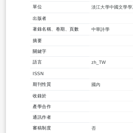
單位
淡江大學中國文學學
出版者
著錄名稱、卷期、頁數
中華詩學
摘要
關鍵字
語言
zh_TW
ISSN
期刊性質
國內
收錄於
產學合作
通訊作者
審稿制度
否