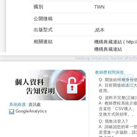
國別
TWN
公開徵稿
出版型式
,紙本
相關連結
機構典藏連結 ( http://tku
機構典藏連結
Tamkang University Teacher ePortfo
教師歷程問與答:
Q: 開放給何種身份
A: 目前開放給淡江
使用。
Q: 資料不完整(正確)
A: 教師歷程系統介
系統維護:
資訊處
含某些「CSV匯入
GoogleAnalytics
交換方式與頻率。。
Q: 我無法登入?
A: 請確認您的單一
若需進一步協助，請