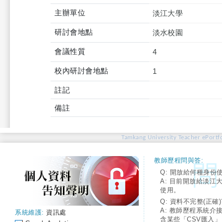
主辦單位
淡江大學
研討會地點
淡水校園
會議性質
4
校內研討會地點
1
註記
備註
Tamkang University Teacher ePortfo
教師歷程問與答:
Q: 開放給何種身份
A: 目前開放給淡江
使用。
Q: 資料不完整(正確)
A: 教師歷程系統介
系統維護:
資訊處
含某些「CSV匯入