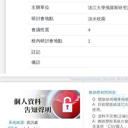
主辦單位
淡江大學俄羅斯研究
研討會地點
淡水校園
會議性質
4
校內研討會地點
1
註記
備註
Tamkang University Teacher ePortfo
教師歷程問與答:
Q: 開放給何種身份
A: 目前開放給淡江
使用。
Q: 資料不完整(正確)
A: 教師歷程系統介
系統維護:
資訊處
含某些「CSV匯入