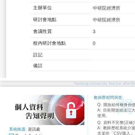
主辦單位
中研院經濟所
研討會地點
中研院經濟所
會議性質
3
校內研討會地點
0
註記
備註
Tamkang University Teacher ePortfo
教師歷程問與答:
Q: 開放給何種身份
A: 目前開放給淡江
使用。
Q: 資料不完整(正確)
A: 教師歷程系統介
系統維護:
資訊處
含某些「CSV匯入