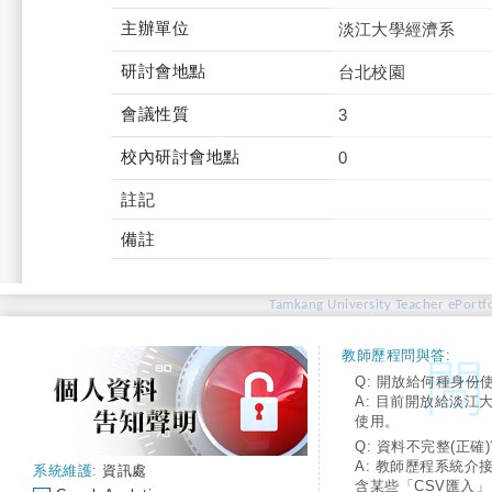
主辦單位
淡江大學經濟系
研討會地點
台北校園
會議性質
3
校內研討會地點
0
註記
備註
Tamkang University Teacher ePortfo
教師歷程問與答:
Q: 開放給何種身份
A: 目前開放給淡江
使用。
Q: 資料不完整(正確)
A: 教師歷程系統介
系統維護:
資訊處
含某些「CSV匯入