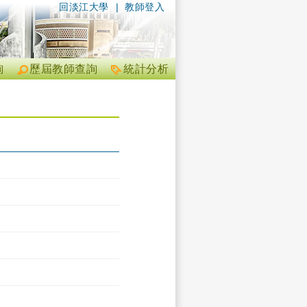
回淡江大學
|
教師登入
詢
歷屆教師查詢
統計分析