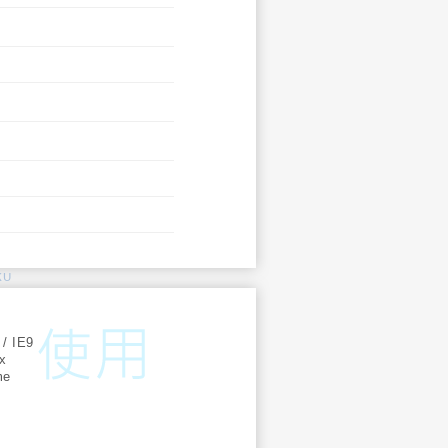
KU
:
 / IE9
ox
me