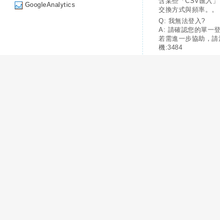
含某些「CSV匯入
GoogleAnalytics
交換方式與頻率。。
Q: 我無法登入?
A: 請確認您的單一
若需進一步協助，請
機:3484