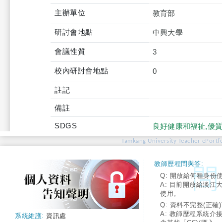
主辦單位
教育部
研討會地點
中興大學
會議性質
3
校內研討會地點
0
註記
備註
SDGS
良好健康和福祉,優
Tamkang University Teacher ePortfo
教師歷程問與答:
Q: 開放給何種身份
A: 目前開放給淡江
使用。
Q: 資料不完整(正確)
A: 教師歷程系統介
系統維護:
資訊處