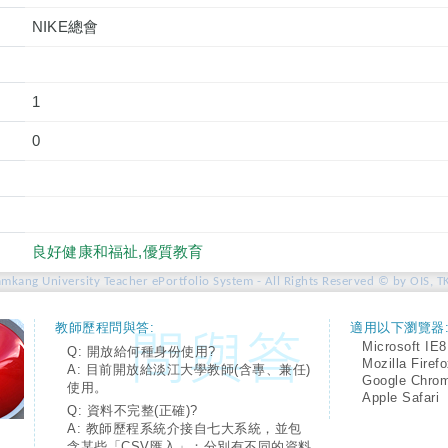
NIKE總會
1
0
良好健康和福祉,優質教育
amkang University Teacher ePortfolio System - All Rights Reserved © by OIS, T
教師歷程問與答:
適用以下瀏覽器
Microsoft IE8
Q: 開放給何種身份使用?
Mozilla Firef
A: 目前開放給淡江大學教師(含專、兼任)
Google Chro
使用。
Apple Safari
Q: 資料不完整(正確)?
A: 教師歷程系統介接自七大系統，並包
含某些「CSV匯入」；分別有不同的資料