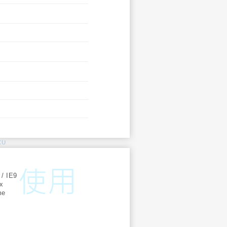
KU
:
 / IE9
ox
me