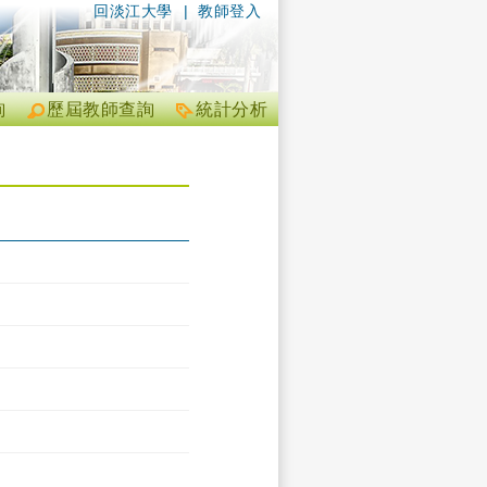
回淡江大學
|
教師登入
詢
歷屆教師查詢
統計分析