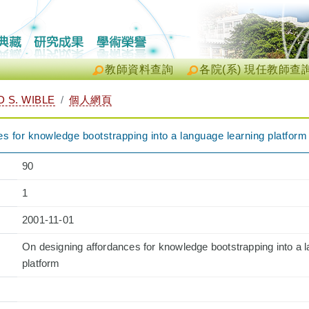
教師資料查詢
各院(系) 現任教師查
 S. WIBLE
個人網頁
s for knowledge bootstrapping into a language learning platform
90
1
2001-11-01
On designing affordances for knowledge bootstrapping into a 
platform