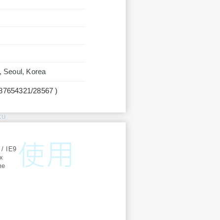
, Seoul, Korea
987654321/28567 )
KU
:
 / IE9
ox
me