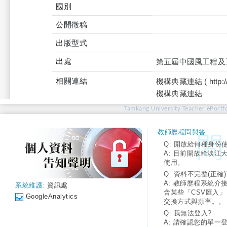
國別
公開徵稿
出版型式
出處
第五屆中國風工程及工
相關連結
機構典藏連結 ( http://tku
機構典藏連結
Tamkang University Teacher ePortfo
教師歷程問與答:
Q: 開放給何種身份
A: 目前開放給淡江
使用。
Q: 資料不完整(正確)
A: 教師歷程系統介
系統維護:
資訊處
含某些「CSV匯入
GoogleAnalytics
交換方式與頻率。。
Q: 我無法登入?
A: 請確認您的單一