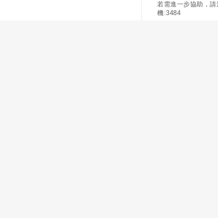
若需進一步協助，請
機:3484