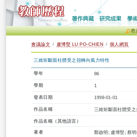
教
會議論文
盧博堅 LU PO-CHIEN
個人網頁
三維矩斷面柱體受之扭轉向風力特性
學年
86
學期
1
發表日期
1998-01-01
作品名稱
三維矩斷面柱體受之
作品名稱（其他語言）
著者
鄭啟明; 盧博堅; 蔡