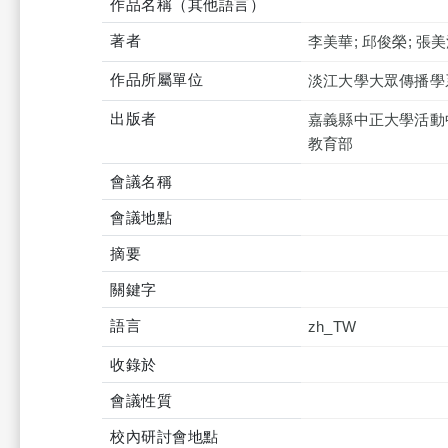
作品名稱（其他語言）
著者
李美華; 邱俊榮; 張
作品所屬單位
淡江大學大眾傳播學
出版者
嘉義縣中正大學活動
教育部
會議名稱
會議地點
摘要
關鍵字
語言
zh_TW
收錄於
會議性質
校內研討會地點