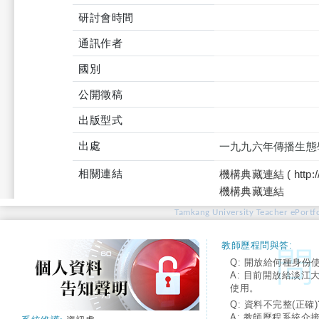
研討會時間
通訊作者
國別
公開徵稿
出版型式
出處
一九九六年傳播生態
相關連結
機構典藏連結 ( http://tku
機構典藏連結
Tamkang University Teacher ePortfo
教師歷程問與答:
Q: 開放給何種身份
A: 目前開放給淡江
使用。
Q: 資料不完整(正確)
A: 教師歷程系統介