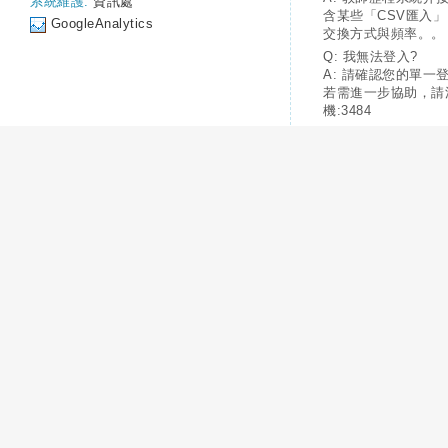
系統維護:
資訊處
含某些「CSV匯入
GoogleAnalytics
交換方式與頻率。。
Q: 我無法登入?
A: 請確認您的單一
若需進一步協助，請
機:3484