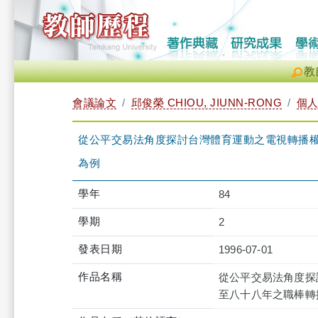
教
會議論文
邱俊榮 CHIOU, JIUNN-RONG
個
從公平交易法角度探討台灣體育運動之電視轉播權
為例
學年
84
學期
2
發表日期
1996-07-01
作品名稱
從公平交易法角度探
至八十八年之職棒轉