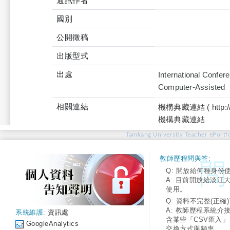
通訊作者
國別
公開徵稿
出版型式
出處
International Confer
Computer-Assisted
相關連結
機構典藏連結 ( http://tku
機構典藏連結
Tamkang University Teacher ePortfo
教師歷程問與答:
Q: 開放給何種身份
A: 目前開放給淡江
使用。
Q: 資料不完整(正確)
A: 教師歷程系統介
系統維護:
資訊處
含某些「CSV匯入
GoogleAnalytics
交換方式與頻率。。