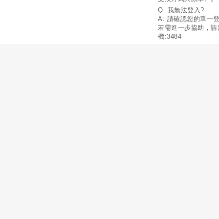
Q: 我無法登入?
A: 請確認您的單一
若需進一步協助，請
機:3484