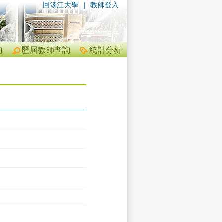
回淡江大學
|
教師登入
詢
歷屆教師查詢
統計分析