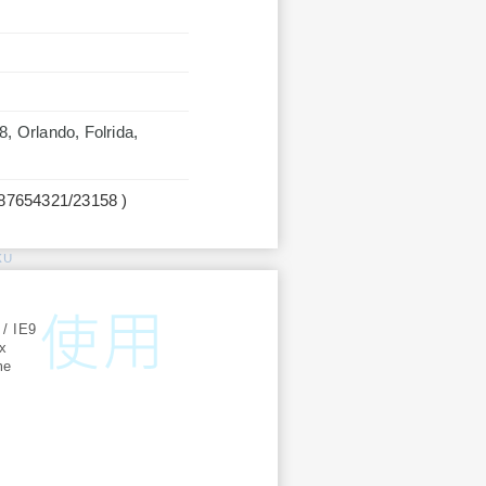
, Orlando, Folrida,
987654321/23158 )
KU
:
 / IE9
ox
me