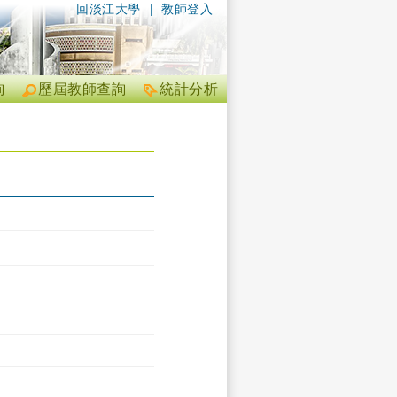
回淡江大學
|
教師登入
詢
歷屆教師查詢
統計分析