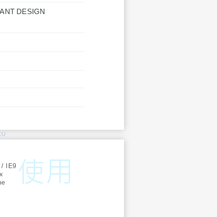
TANT DESIGN
KU
:
 / IE9
ox
me