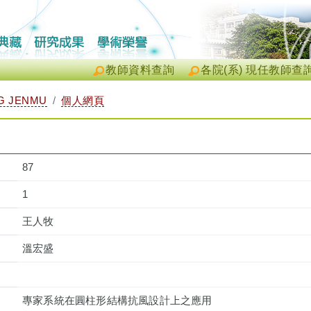
教師資料查詢
各院(系) 現任教師查
 JENMU
個人網頁
87
1
王人牧
溫宏盛
專家系統在圓柱形結構抗風設計上之應用