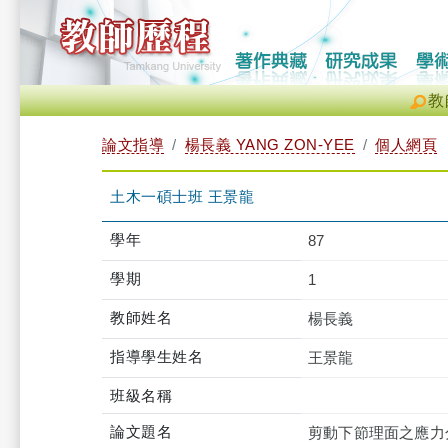
教
論文指導
楊長義 YANG ZON-YEE
個人網頁
土木一碩士班 王景龍
學年
87
學期
1
教師姓名
楊長義
指導學生姓名
王景龍
班級名稱
論文題名
剪動下節理面之應力