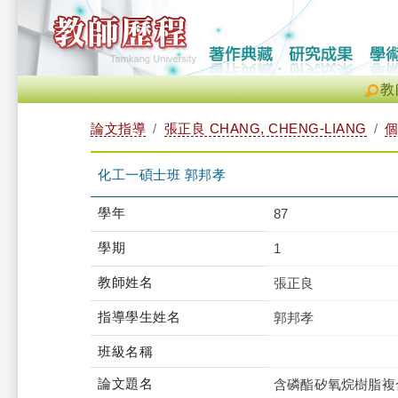
教
論文指導
張正良 CHANG, CHENG-LIANG
化工一碩士班 郭邦孝
學年
87
學期
1
教師姓名
張正良
指導學生姓名
郭邦孝
班級名稱
論文題名
含磷酯矽氧烷樹脂複