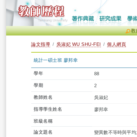
教
論文指導
吳淑妃 WU SHU-FEI
個人網頁
統計一碩士班 廖邦幸
學年
88
學期
2
教師姓名
吳淑妃
指導學生姓名
廖邦幸
班級名稱
論文題名
變異數不等時與平均