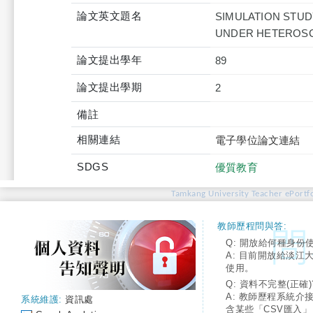
論文英文題名
SIMULATION STUD
UNDER HETEROSC
論文提出學年
89
論文提出學期
2
備註
相關連結
電子學位論文連結
SDGS
優質教育
Tamkang University Teacher ePortfo
教師歷程問與答:
Q: 開放給何種身份
A: 目前開放給淡江
使用。
Q: 資料不完整(正確)
A: 教師歷程系統介
系統維護:
資訊處
含某些「CSV匯入