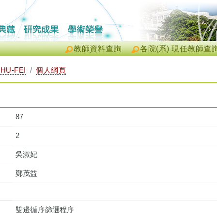
教師資料查詢
各院(系) 現任教師查
HU-FEI
個人網頁
87
2
吳淑妃
鄭茂益
雙邊循序篩選程序