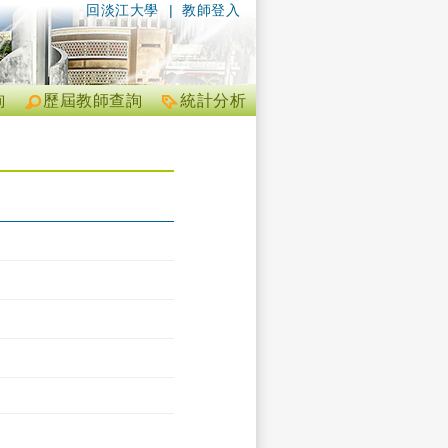
回淡江大學
|
教師登入
詢
歷屆教師查詢
統計分析