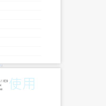
KU
:
 / IE9
ox
me