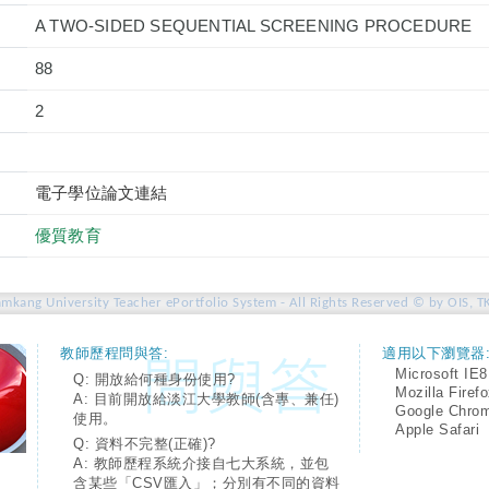
A TWO-SIDED SEQUENTIAL SCREENING PROCEDURE
88
2
電子學位論文連結
優質教育
amkang University Teacher ePortfolio System - All Rights Reserved © by OIS, T
教師歷程問與答:
適用以下瀏覽器
Microsoft IE8
Q: 開放給何種身份使用?
Mozilla Firef
A: 目前開放給淡江大學教師(含專、兼任)
Google Chro
使用。
Apple Safari
Q: 資料不完整(正確)?
A: 教師歷程系統介接自七大系統，並包
含某些「CSV匯入」；分別有不同的資料