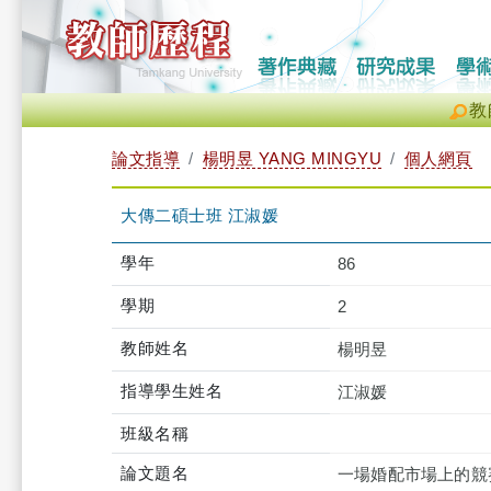
教
論文指導
楊明昱 YANG MINGYU
個人網頁
大傳二碩士班 江淑媛
學年
86
學期
2
教師姓名
楊明昱
指導學生姓名
江淑媛
班級名稱
論文題名
一場婚配市場上的競