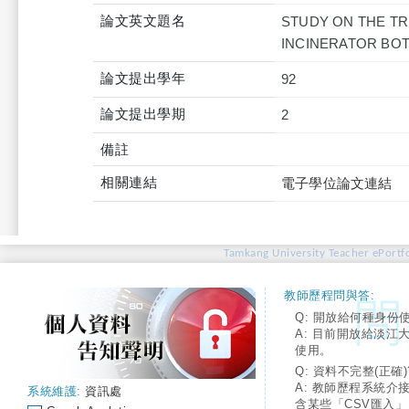
論文英文題名
STUDY ON THE TR
INCINERATOR BO
論文提出學年
92
論文提出學期
2
備註
相關連結
電子學位論文連結
Tamkang University Teacher ePortfo
教師歷程問與答:
Q: 開放給何種身份
A: 目前開放給淡江
使用。
Q: 資料不完整(正確)
A: 教師歷程系統介
系統維護:
資訊處
含某些「CSV匯入