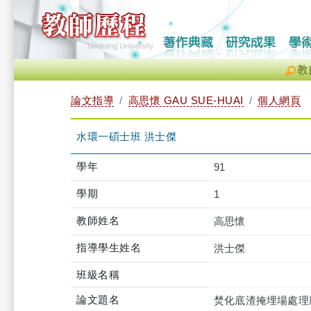
教
論文指導
高思懷 GAU SUE-HUAI
個人網頁
水環一碩士班 洪士傑
學年
91
學期
1
教師姓名
高思懷
指導學生姓名
洪士傑
班級名稱
論文題名
焚化底渣掩埋場處理