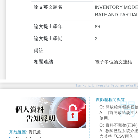
論文英文題名
INVENTORY MODEL
RATE AND PARTIA
論文提出學年
89
論文提出學期
2
備註
相關連結
電子學位論文連結
Tamkang University Teacher ePortfo
教師歷程問與答:
Q: 開放給何種身份
A: 目前開放給淡江
使用。
Q: 資料不完整(正確)
A: 教師歷程系統介
系統維護:
資訊處
含某些「CSV匯入