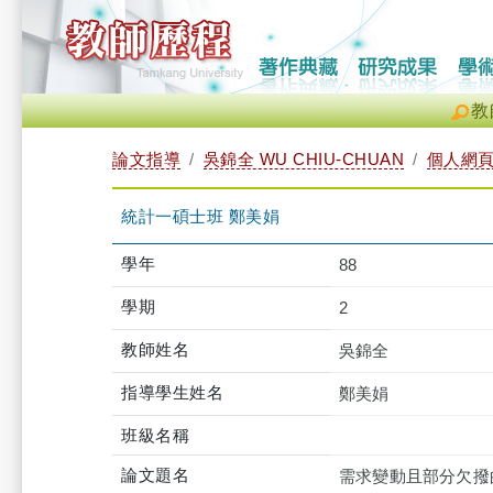
教
論文指導
吳錦全 WU CHIU-CHUAN
個人網
統計一碩士班 鄭美娟
學年
88
學期
2
教師姓名
吳錦全
指導學生姓名
鄭美娟
班級名稱
論文題名
需求變動且部分欠撥