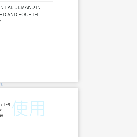
NTIAL DEMAND IN
IRD AND FOURTH
Y
KU
:
 / IE9
ox
me