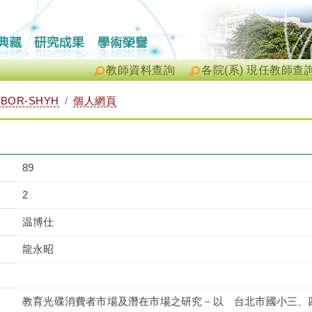
教師資料查詢
各院(系) 現任教師查
BOR-SHYH
個人網頁
89
2
温博仕
龍永昭
教育光碟消費者市場及潛在市場之研究－以 台北市國小三、