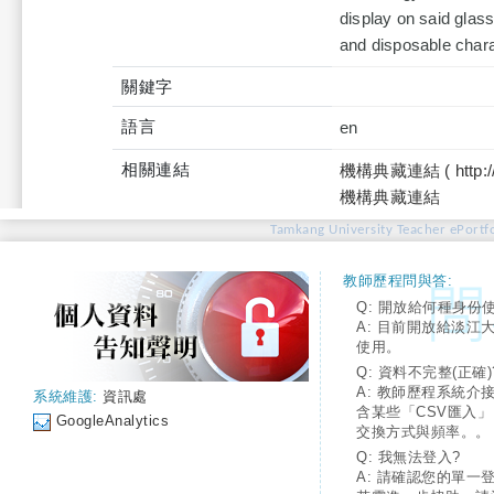
display on said glass
and disposable chara
關鍵字
語言
en
相關連結
機構典藏連結 ( http://tku
機構典藏連結
Tamkang University Teacher ePortfo
教師歷程問與答:
Q: 開放給何種身份
A: 目前開放給淡江
使用。
Q: 資料不完整(正確)
A: 教師歷程系統介
系統維護:
資訊處
含某些「CSV匯入
GoogleAnalytics
交換方式與頻率。。
Q: 我無法登入?
A: 請確認您的單一