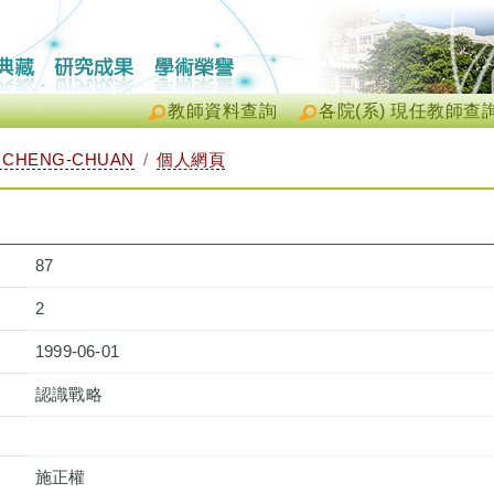
教師資料查詢
各院(系) 現任教師查
 CHENG-CHUAN
個人網頁
87
2
1999-06-01
認識戰略
施正權