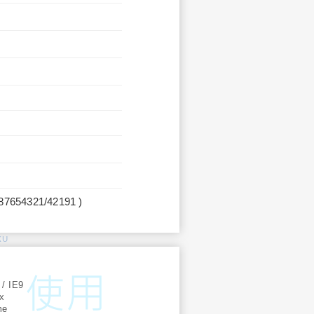
987654321/42191 )
KU
:
 / IE9
ox
me