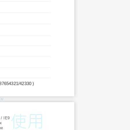
987654321/42330 )
KU
:
 / IE9
ox
me