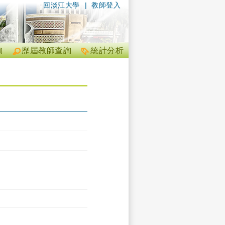
回淡江大學
|
教師登入
詢
歷屆教師查詢
統計分析