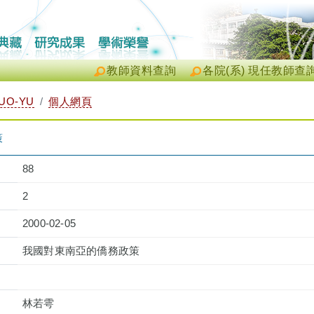
教師資料查詢
各院(系) 現任教師查
UO-YU
個人網頁
策
88
2
2000-02-05
我國對東南亞的僑務政策
林若雩