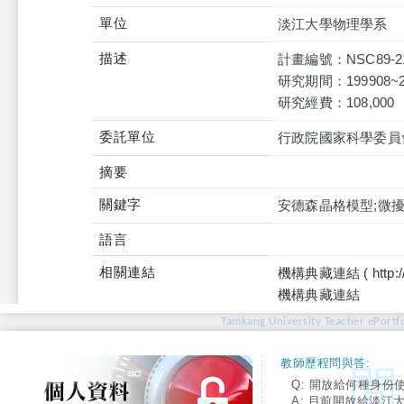
單位
淡江大學物理學系
描述
計畫編號：NSC89-211
研究期間：199908~2
研究經費：108,000
委託單位
行政院國家科學委員
摘要
關鍵字
安德森晶格模型;微擾;過渡性金屬
語言
相關連結
機構典藏連結 ( http://tku
機構典藏連結
Tamkang University Teacher ePortfo
教師歷程問與答:
Q: 開放給何種身份
A: 目前開放給淡江