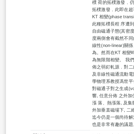
樸 荷的拓樸激發﹐
拓樸激發﹐此即在超
KT 相變(phase 
此種拓樸長程 序遭
自由磁通子態(其密
度兩側會有截然不同
線性(non-linear
為。然而在KT 相變
為無限階相變。 我
佈之弱釘軋源﹐對二維超導薄膜
及非線性磁通流動電阻係數(n
學物理系教授馮世平合作
對磁通子對之生成(vort
響, 任意分佈 之外
漲 落、熱漲落, 
外加垂直磁場下, 二維退
迄今仍是一個尚待解
也是非常有趣的議題