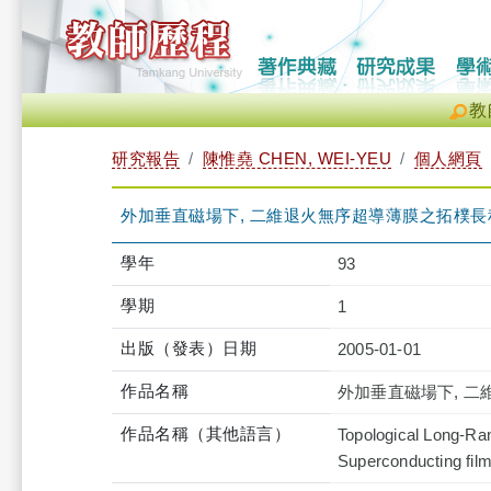
教
研究報告
陳惟堯 CHEN, WEI-YEU
個人網頁
外加垂直磁場下, 二維退火無序超導薄膜之拓樸長
學年
93
學期
1
出版（發表）日期
2005-01-01
作品名稱
外加垂直磁場下, 
作品名稱（其他語言）
Topological Long-Ra
Superconducting film