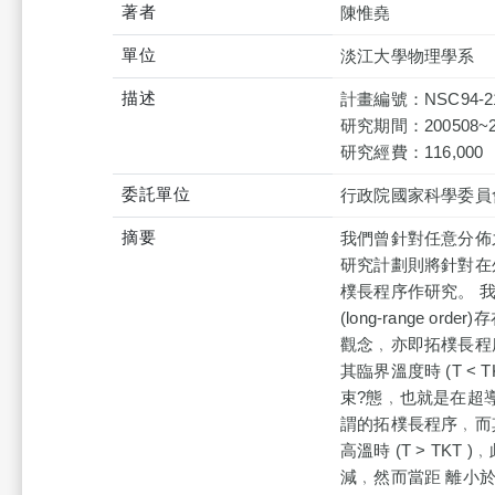
著者
陳惟堯
單位
淡江大學物理學系
描述
計畫編號：NSC94-211
研究期間：200508~2
研究經費：116,000
委託單位
行政院國家科學委員
摘要
我們曾針對任意分佈
研究計劃則將針對在外加垂
樸長程序作研究。 我捫
(long-range orde
觀念﹐亦即拓樸長程序 (t
其臨界溫度時 (T 
束?態﹐也就是在超導系統
謂的拓樸長程序﹐而其序參
高溫時 (T > TK
減﹐然而當距 離小於其相