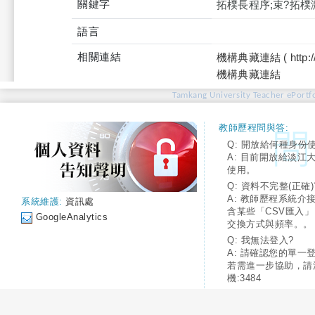
關鍵字
拓樸長程序;束?拓樸激
語言
相關連結
機構典藏連結 ( http://tku
機構典藏連結
Tamkang University Teacher ePortfo
教師歷程問與答:
Q: 開放給何種身份
A: 目前開放給淡江
使用。
Q: 資料不完整(正確)
A: 教師歷程系統介
系統維護:
資訊處
含某些「CSV匯入
GoogleAnalytics
交換方式與頻率。。
Q: 我無法登入?
A: 請確認您的單一
若需進一步協助，請
機:3484