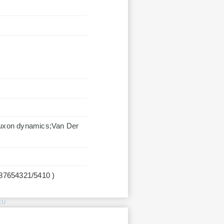
n dynamics;Van Der
87654321/5410 )
KU