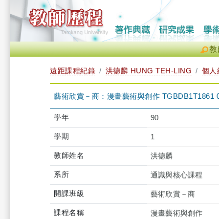
教
遠距課程紀錄
洪德麟 HUNG TEH-LING
個人
藝術欣賞－商：漫畫藝術與創作 TGBDB1T1861 
學年
90
學期
1
教師姓名
洪德麟
系所
通識與核心課程
開課班級
藝術欣賞－商
課程名稱
漫畫藝術與創作