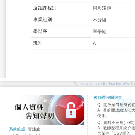
遠距課程別
同步遠距
專業組別
不分組
學期序
單學期
班別
A
Tamkang University Teacher ePortfo
教師歷程問與答:
Q: 開放給何種身份
A: 目前開放給淡江
使用。
Q: 資料不完整(正確)
A: 教師歷程系統介
系統維護:
資訊處
含某些「CSV匯入