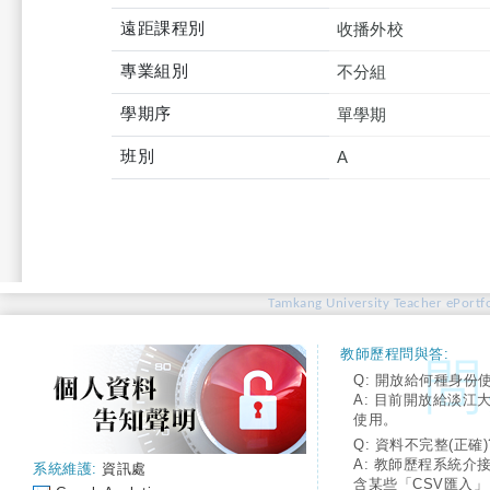
遠距課程別
收播外校
專業組別
不分組
學期序
單學期
班別
A
Tamkang University Teacher ePortfo
教師歷程問與答:
Q: 開放給何種身份
A: 目前開放給淡江
使用。
Q: 資料不完整(正確)
A: 教師歷程系統介
系統維護:
資訊處
含某些「CSV匯入