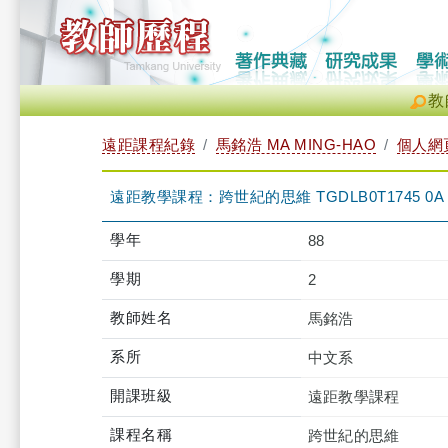
教
遠距課程紀錄
馬銘浩 MA MING-HAO
個人網
遠距教學課程：跨世紀的思維 TGDLB0T1745 0A
學年
88
學期
2
教師姓名
馬銘浩
系所
中文系
開課班級
遠距教學課程
課程名稱
跨世紀的思維